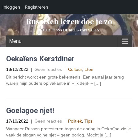
Inloggen
Registreren
Russisch leren doe je zo
DOOR TESSA DE MOL-VAN VALEN
Menu
Oekaïens Kerstdiner
18/12/2022
|
Geen reacties
|
Cultuur
,
Eten
Dit bericht wordt een grote bekentenis. Een aantal jaar terug
waren mijn ouders op vakantie in – ik denk – […]
Goelagoe njet!
17/10/2022
|
Geen reacties
|
Politiek
,
Tips
Wanneer Russen protesteren tegen de oorlog in Oekraïne zie je
vaak de slogan vojne njet – geen oorlog. Mocht je […]