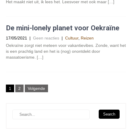
Het maakt niet uit, ik lees het. Leesvoer met ook maar […]
De mini-lonely planet voor Oekraïne
17/05/2021
|
Geen reacties
|
Cultuur
,
Reizen
Oekraïne zorgt niet meteen voor vakantievibes. Zonde, want het
is een prachtig land en het is (nog) onontdekt door
massatoerisme. […]
Berichten
1
2
Volgende
paginering