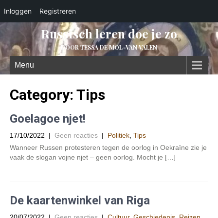
Inloggen
Registreren
Russisch leren doe je zo
DOOR TESSA DE MOL-VAN VALEN
Menu
Category: Tips
Goelagoe njet!
17/10/2022
|
Geen reacties
|
Politiek
,
Tips
Wanneer Russen protesteren tegen de oorlog in Oekraïne zie je
vaak de slogan vojne njet – geen oorlog. Mocht je […]
De kaartenwinkel van Riga
20/07/2022
|
Geen reacties
|
Cultuur
,
Geschiedenis
,
Reizen
,