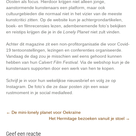
Oosten
als focus. Hierdoor krijgen niet alleen jonge,
aanstormende kunstenaars een platform, maar ook
cultuurgebieden die normaal niet in het vizier van de meeste
kunstcritici zitten. Op de website kun je achtergrondartikelen,
boek- en filmrecensies lezen, adembenemende foto’s bekijken
en reistips krijgen die je in de
Lonely Planet
niet zult vinden.
Achter dit magazine zit een non-profitorganisatie die voor Covid-
19 tentoonstellingen, lezingen en conferenties organiseerde.
Vandaag de dag zou je misschien wel eens gehoord kunnen
hebben van hun
Calvert Film Festival
. Via de webshop kun je de
kunstenaars supporten door een werk van hen te kopen.
Schrijf je in voor hun wekelijkse nieuwsbrief en volg ze op
Instagram. De foto’s die ze daar posten zijn een waar
rustmoment in je social mediafeed.
Post
←
De mini-lonely planet voor Oekraïne
Het Hermitage bezoeken vanuit je stoel
→
navigation
Geef een reactie