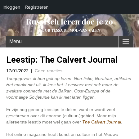
Inloggen
Registreren
Russisch leren doe je zo
DOOR TESSA DE MOL-VAN VALEN
Menu
Leestip: The Calvert Journal
17/01/2022
|
Geen reacties
Toegegeven: ik ben gek op lezen. Non-fictie, literatuur, artikelen.
Het maakt niet uit, ik lees het.
Leesvoer met ook maar de
zwakste connectie met de Balkan, Oost-Europa of de
voormalige Sovjetunie kan ik niet laten liggen.
Er zijn nog genoeg leestips te delen, want er wordt veel
geschreven over dit enorme (cultuur-)gebied. Maar mijn
allereerste leestip moet wel gaan over
The Calvert Journal
.
Het online magazine heeft kunst en cultuur in het
Nieuwe