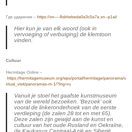
Где ударение –
https://xn—-8sbhebeda0a3c5a7a.xn--p1ai/
Hier kun je van elk woord (ook in
vervoeging of verbuiging) de klemtoon
vinden.
Cultuur
Hermitage Online –
https://hermitagemuseum.org/wps/portal/hermitage/panorama/v
irtual_visit/panoramas-m-1/?lng=ru
Vanuit je stoel het gaafste kunstmuseum
van de wereld bezoeken. ‘Bezoek’ ook
vooral de linkeronderhoek van de eerste
verdieping (de zalen 28 tot en met 65).
Deze zalen zijn gewijd aan de kunst en
cultuur van het oude Rusland en Oekraïne,
de Kaukasus Centraal-Azië en Siberië.