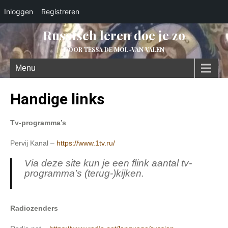
Inloggen
Registreren
Russisch leren doe je zo
DOOR TESSA DE MOL-VAN VALEN
Menu
Handige links
Tv-programma’s
Pervij Kanal –
https://www.1tv.ru/
Via deze site kun je een flink aantal tv-
programma’s (terug-)kijken.
Radiozenders