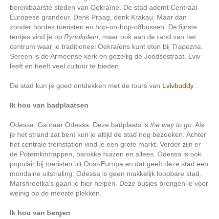
bereikbaarste steden van Oekraïne. De stad ademt Centraal-
Europese grandeur. Denk Praag, denk Krakau. Maar dan
zonder hordes toeristen en hop-on-hop-offbussen. De fijnste
tentjes vind je op
Rynokplein
, maar ook aan de rand van het
centrum waar je traditioneel Oekraïens kunt eten bij
Trapezna
.
Sereen is de Armeense kerk en gezellig de Joodsestraat. Lviv
leeft en heeft veel cultuur te bieden.
De stad kun je goed ontdekken met de tours van
Lvivbuddy
.
Ik hou van badplaatsen
Odessa. Ga naar Odessa. Deze badplaats is
the way to go
. Als
je het strand zat bent kun je altijd de stad nog bezoeken. Achter
het centrale treinstation vind je een grote markt. Verder zijn er
de Potemkintrappen, barokke huizen en allees. Odessa is ook
populair bij toeristen uit Oost-Europa en dat geeft deze stad een
mondaine uitstraling. Odessa is geen makkelijk loopbare stad.
Marshroetka’s gaan je hier helpen. Deze busjes brengen je voor
weinig op de meeste plekken.
Ik hou van bergen