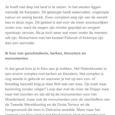
Je hoeft niet diep het land in te reizen. In het westen liggen
namelijk de Karpaten. Dit gebergte heeft watervallen, ongerepte
natuur en weinig bereik. Even compleet weg zijn van de wereld
kan in deze regio. Dit gebied is wel voor de meer avontuurlijken
onder ons, want de wegen zijn minder gepolijst en vergeet
openbaar vervoer. Als je toch weer wat meer onder de mensen
wilt zijn: Mukachevo met het kasteel Palanok of Kolomya zijn
dan een aanrader.
Ik hou van geschiedenis, kerken, kloosters en
monumenten
In dat geval kom je in Kiev aan je trekken. Het Holenklooster is
een enorm complex met kerken en kloosters. Het complex is
nog steeds in gebruik en wanneer je het op een zon- of
feestdag bezoekt krijg je daar flink wat van mee. Op zoek naar
bezinning zonder religie? Loop dan met de rivier de Dnjepr mee
naar het noorden en sta stil bij de monumenten voor het
Moederland, maar ook de monumenten voor de slachtoffers van
de Tweede Wereldoorlog en de Grote Terreur en de
hongersnood die toen in Oekraïne woedde. Meer naar het
centrum van Kiev vind je het Maidanplein (met daaronder een