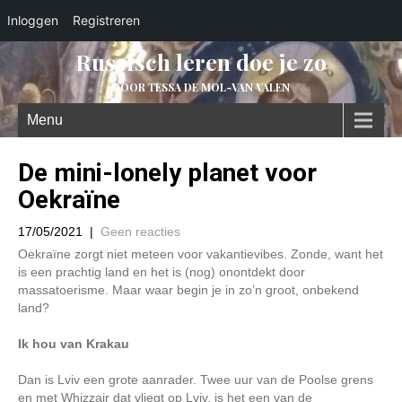
Inloggen
Registreren
Russisch leren doe je zo
DOOR TESSA DE MOL-VAN VALEN
Menu
De mini-lonely planet voor
Oekraïne
17/05/2021
|
Geen reacties
Oekraïne zorgt niet meteen voor vakantievibes. Zonde, want het
is een prachtig land en het is (nog) onontdekt door
massatoerisme. Maar waar begin je in zo’n groot, onbekend
land?
Ik hou van Krakau
Dan is Lviv een grote aanrader. Twee uur van de Poolse grens
en met Whizzair dat vliegt op Lviv, is het een van de