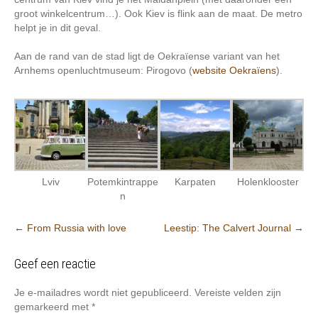
groot winkelcentrum…). Ook Kiev is flink aan de maat. De metro
helpt je in dit geval.
Aan de rand van de stad ligt de Oekraïense variant van het
Arnhems openluchtmuseum: Pirogovo (
website Oekraïens
).
Lviv
Potemkintrappe
Karpaten
Holenklooster
n
Post
←
From Russia with love
Leestip: The Calvert Journal
→
navigation
Geef een reactie
Je e-mailadres wordt niet gepubliceerd.
Vereiste velden zijn
gemarkeerd met
*