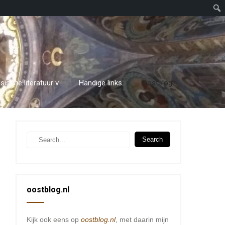
sische literatuur v
Handige links
Oostblog
oostblog.nl
Kijk ook eens op
oostblog.nl
, met daarin mijn