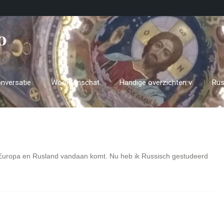
o
nversatie
Woordenschat
Handige overzichten v
Rus
-Europa en Rusland vandaan komt. Nu heb ik Russisch gestudeerd