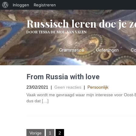
Over
Inloggen
Registreren
WordPress
Russisch leren doe je z
DOOR TESSA DE MOL-VAN VALEN
Grammatica
Oefeningen
Co
From Russia with love
23/02/2021
|
Geen reacties
|
Persoonlijk
Vaak wordt me gevraagd waar mijn interesse voor Oost
dus dat […]
Berichten
Vorige
1
2